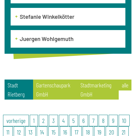
Stefanie Winkelkötter
Juergen Wohlgemuth
Stadt
Gartenschaupark
Stadtmarketing
alle
Rietberg
GmbH
GmbH
vorherige
1
2
3
4
5
6
7
8
9
10
11
12
13
14
15
16
17
18
19
20
21