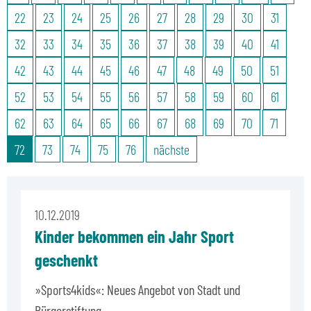
22
23
24
25
26
27
28
29
30
31
32
33
34
35
36
37
38
39
40
41
42
43
44
45
46
47
48
49
50
51
52
53
54
55
56
57
58
59
60
61
62
63
64
65
66
67
68
69
70
71
72
73
74
75
76
nächste
10.12.2019
Kinder bekommen ein Jahr Sport
geschenkt
»Sports4kids«: Neues Angebot von Stadt und
Bürgerstiftung