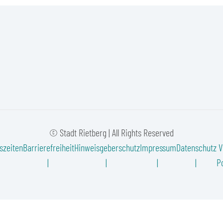
© Stadt Rietberg | All Rights Reserved
szeiten
Barrierefreiheit
Hinweisgeberschutz
Impressum
Datenschutz
V
Po