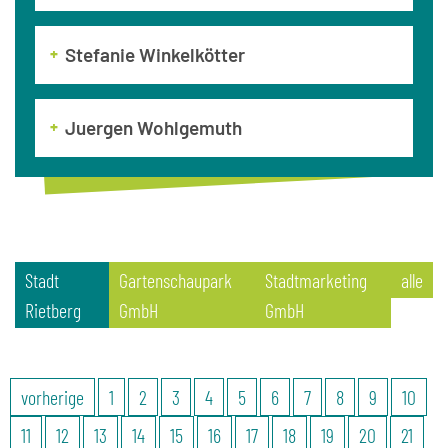
Stefanie Winkelkötter
Juergen Wohlgemuth
Stadt
Gartenschaupark
Stadtmarketing
alle
Rietberg
GmbH
GmbH
vorherige
1
2
3
4
5
6
7
8
9
10
11
12
13
14
15
16
17
18
19
20
21