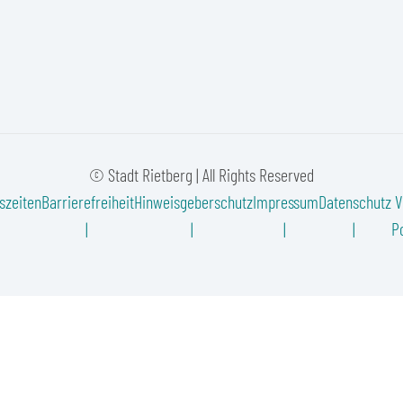
© Stadt Rietberg | All Rights Reserved
szeiten
Barrierefreiheit
Hinweisgeberschutz
Impressum
Datenschutz
V
Po