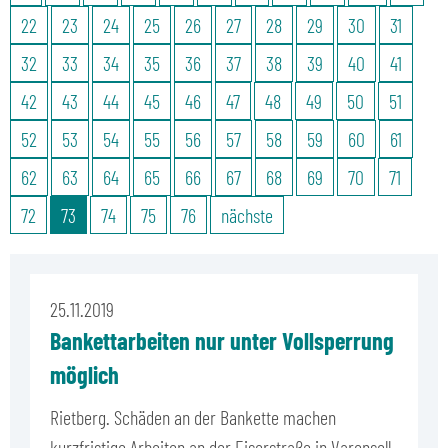
22
23
24
25
26
27
28
29
30
31
32
33
34
35
36
37
38
39
40
41
42
43
44
45
46
47
48
49
50
51
52
53
54
55
56
57
58
59
60
61
62
63
64
65
66
67
68
69
70
71
72
73
74
75
76
nächste
25.11.2019
Bankettarbeiten nur unter Vollsperrung
möglich
Rietberg. Schäden an der Bankette machen
kurzfristige Arbeiten an der Eiserstraße in Varensell