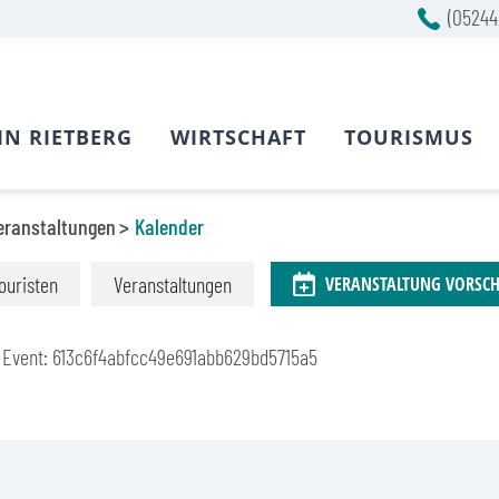
(05244
IN RIETBERG
WIRTSCHAFT
TOURISMUS
eranstaltungen
Kalender
ouristen
Veranstaltungen
VERANSTALTUNG VORSC
1 Event: 613c6f4abfcc49e691abb629bd5715a5