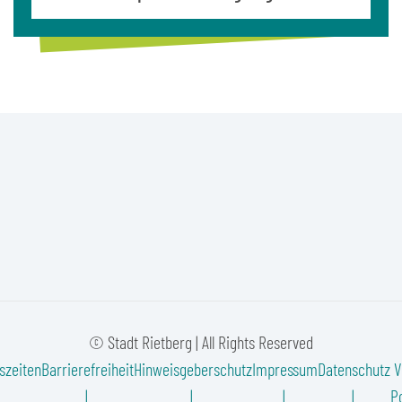
© Stadt Rietberg | All Rights Reserved
szeiten
Barrierefreiheit
Hinweisgeberschutz
Impressum
Datenschutz
V
Po