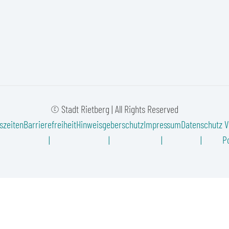
© Stadt Rietberg | All Rights Reserved
szeiten
Barrierefreiheit
Hinweisgeberschutz
Impressum
Datenschutz
V
Po