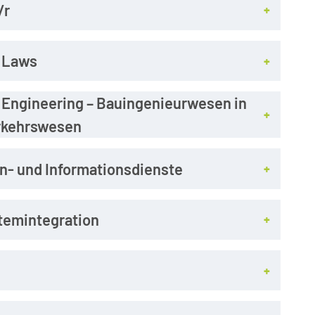
/r
f Laws
 Engineering – Bauingenieurwesen in
erkehrswesen
en- und Informationsdienste
stemintegration