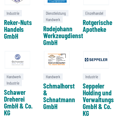
Industrie
Dienstleistung
Einzelhandel
Handwerk
Reker-Nuts
Rotgerische
Rodejohann
Handels
Apotheke
Werkzeugdienst
GmbH
GmbH
Handwerk
Handwerk
Industrie
Industrie
Schmalhorst
Seppeler
Schawer
&
Holding und
Dreherei
Schnatmann
Verwaltungs
GmbH & Co.
GmbH
GmbH & Co.
KG
KG