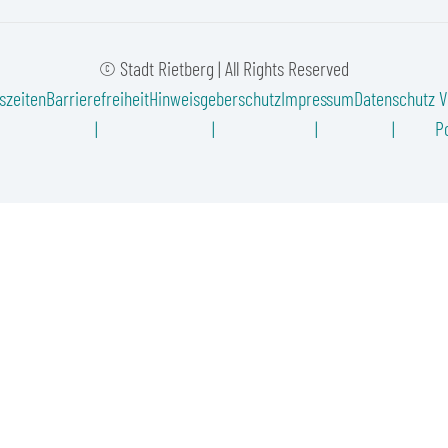
© Stadt Rietberg | All Rights Reserved
szeiten
Barrierefreiheit
Hinweisgeberschutz
Impressum
Datenschutz
V
Po