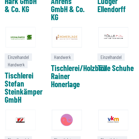
Hark GmbH
Ahrens
Ludger
& Co. KG
GmbH & Co.
Ellendorff
KG
Einzelhandel
Handwerk
Einzelhandel
Handwerk
Tischlerei/Holzbau
Tölle Schuhe
Tischlerei
Rainer
Stefan
Honerlage
Steinkämper
GmbH