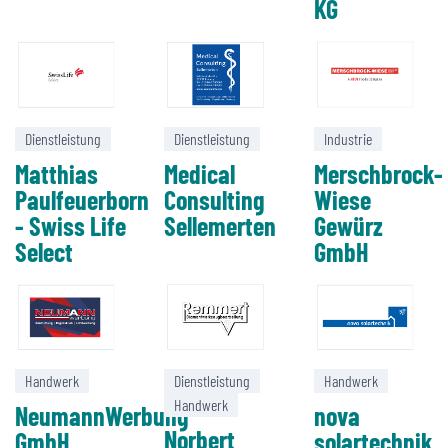
KG
Dienstleistung
Dienstleistung
Industrie
Matthias
Medical
Merschbrock-
Paulfeuerborn
Consulting
Wiese
- Swiss Life
Sellemerten
Gewürz
Select
GmbH
Handwerk
Dienstleistung
Handwerk
Handwerk
NeumannWerbung
nova
Norbert
GmbH
solartechnik