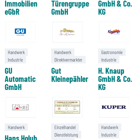
Immobilien
Türengruppe
GmbH & Co.
eGbR
GmbH
KG
Handwerk
Handwerk
Gastronomie
Industrie
Direktvermarkter
Industrie
GU
Gut
H. Knaup
Automatic
Kleinepähler
GmbH & Co.
GmbH
KG
Handwerk
Einzelhandel
Handwerk
Dienstleistung
Industrie
Hans Holub