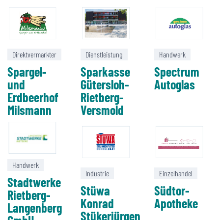
Direktvermarkter
Dienstleistung
Handwerk
Spargel-
Sparkasse
Spectrum
und
Gütersloh-
Autoglas
Erdbeerhof
Rietberg-
Milsmann
Versmold
Handwerk
Industrie
Einzelhandel
Stadtwerke
Stüwa
Südtor-
Rietberg-
Konrad
Apotheke
Langenberg
Stükerjürgen