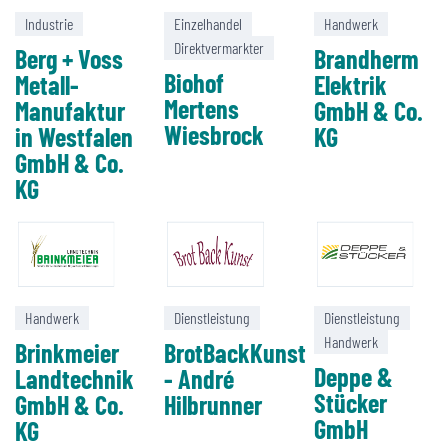
Industrie
Einzelhandel
Handwerk
Direktvermarkter
Berg + Voss
Brandherm
Biohof
Metall-
Elektrik
Mertens
Manufaktur
GmbH & Co.
Wiesbrock
in Westfalen
KG
GmbH & Co.
KG
Handwerk
Dienstleistung
Dienstleistung
Handwerk
Brinkmeier
BrotBackKunst
Deppe &
Landtechnik
- André
Stücker
GmbH & Co.
Hilbrunner
GmbH
KG