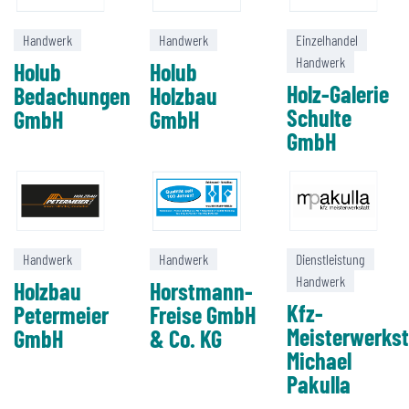
Handwerk
Handwerk
Einzelhandel
Handwerk
Holub
Holub
Holz-Galerie
Bedachungen
Holzbau
Schulte
GmbH
GmbH
GmbH
Handwerk
Handwerk
Dienstleistung
Handwerk
Holzbau
Horstmann-
Kfz-
Petermeier
Freise GmbH
Meisterwerkst
GmbH
& Co. KG
Michael
Pakulla