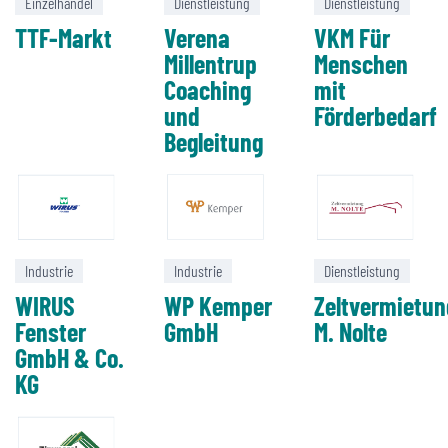
Einzelhandel
Dienstleistung
Dienstleistung
TTF-Markt
Verena
VKM Für
Millentrup
Menschen
Coaching
mit
und
Förderbedarf
Begleitung
Industrie
Industrie
Dienstleistung
WIRUS
WP Kemper
Zeltvermietun
Fenster
GmbH
M. Nolte
GmbH & Co.
KG