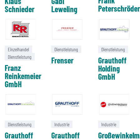
Frank
Klaus
Gabi
Peterschröder
Schnieder
Leweling
Einzelhandel
Dienstleistung
Dienstleistung
Dienstleistung
Frenser
Grauthoff
Franz
Holding
Reinkemeier
GmbH
GmbH
Dienstleistung
Industrie
Industrie
Grauthoff
Grauthoff
Großewinkel