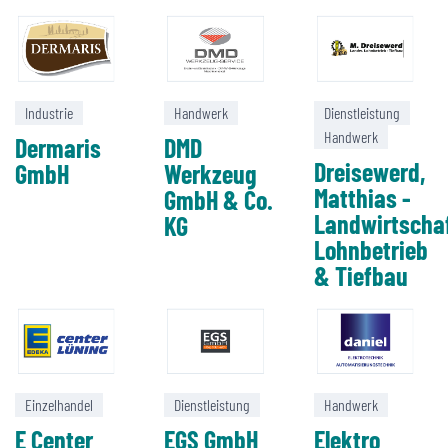
Industrie
Handwerk
Dienstleistung
Handwerk
Dermaris
DMD
Dreisewerd,
GmbH
Werkzeug
Matthias -
GmbH & Co.
Landwirtschaf
KG
Lohnbetrieb
& Tiefbau
Einzelhandel
Dienstleistung
Handwerk
E Center
EGS GmbH
Elektro