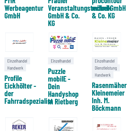
PMR
Pradler
procontour
Werbeagentur
Veranstaltungstechnik
möbel GmbH
GmbH
GmbH & Co.
& Co. KG
KG
Einzelhandel
Einzelhandel
Einzelhandel
Handwerk
Dienstleistung
Puzzle
Handwerk
Profile
mobilE -
Rasenmäher
Eickhölter -
Dein
Kleinemeier
der
Handyshop
Inh. M.
Fahrradspezialist
in Rietberg
Böckmann