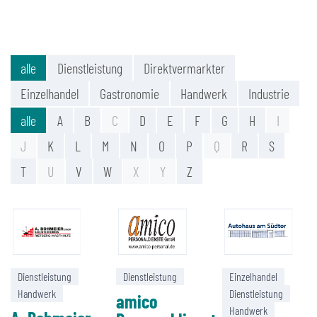
alle
Dienstleistung
Direktvermarkter
Einzelhandel
Gastronomie
Handwerk
Industrie
alle
A
B
C
D
E
F
G
H
I
J
K
L
M
N
O
P
Q
R
S
T
U
V
W
X
Y
Z
Dienstleistung
Dienstleistung
Einzelhandel
Handwerk
Dienstleistung
amico
Handwerk