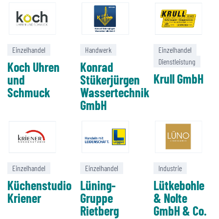
Einzelhandel
Handwerk
Einzelhandel
Dienstleistung
Koch Uhren
Konrad
Krull GmbH
und
Stükerjürgen
Schmuck
Wassertechnik
GmbH
Einzelhandel
Einzelhandel
Industrie
Küchenstudio
Lüning-
Lütkebohle
Kriener
Gruppe
& Nolte
Rietberg
GmbH & Co.