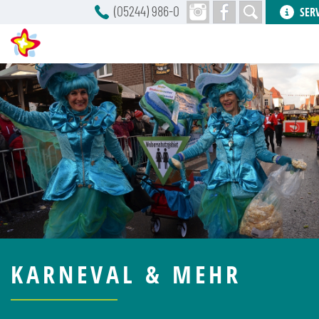
(05244) 986-0
SER
KARNEVAL & MEHR