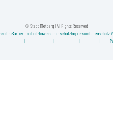
© Stadt Rietberg | All Rights Reserved
szeiten
Barrierefreiheit
Hinweisgeberschutz
Impressum
Datenschutz
V
Po