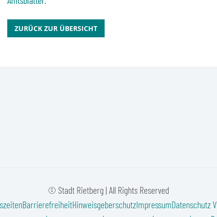
Amtsblätter
.
ZURÜCK ZUR ÜBERSICHT
© Stadt Rietberg | All Rights Reserved
szeiten
Barrierefreiheit
Hinweisgeberschutz
Impressum
Datenschutz
V