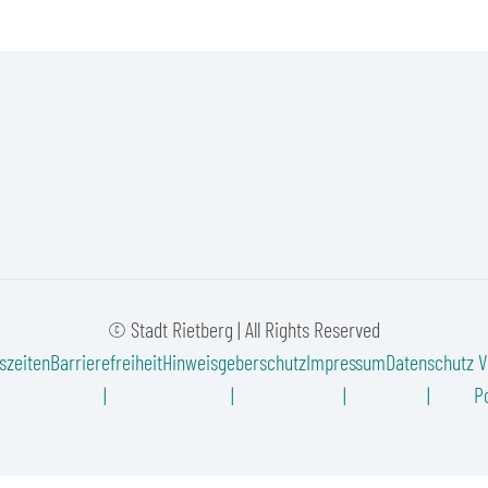
© Stadt Rietberg | All Rights Reserved
szeiten
Barrierefreiheit
Hinweisgeberschutz
Impressum
Datenschutz
V
Po