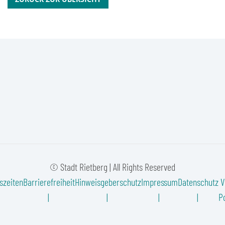
© Stadt Rietberg | All Rights Reserved
szeiten
Barrierefreiheit
Hinweisgeberschutz
Impressum
Datenschutz
V
Po