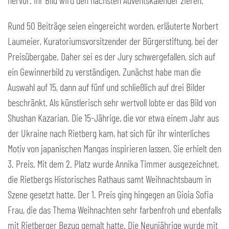
hervor. Ihr Bild wird den nächsten Adventskalender zieren.
Rund 50 Beiträge seien eingereicht worden, erläuterte Norbert
Laumeier, Kuratoriumsvorsitzender der Bürgerstiftung, bei der
Preisübergabe. Daher sei es der Jury schwergefallen, sich auf
ein Gewinnerbild zu verständigen. Zunächst habe man die
Auswahl auf 15, dann auf fünf und schließlich auf drei Bilder
beschränkt. Als künstlerisch sehr wertvoll lobte er das Bild von
Shushan Kazarian. Die 15-Jährige, die vor etwa einem Jahr aus
der Ukraine nach Rietberg kam, hat sich für ihr winterliches
Motiv von japanischen Mangas inspirieren lassen. Sie erhielt den
3. Preis. Mit dem 2. Platz wurde Annika Timmer ausgezeichnet,
die Rietbergs Historisches Rathaus samt Weihnachtsbaum in
Szene gesetzt hatte. Der 1. Preis ging hingegen an Gioia Sofia
Frau, die das Thema Weihnachten sehr farbenfroh und ebenfalls
mit Rietberger Bezug gemalt hatte. Die Neunjährige wurde mit