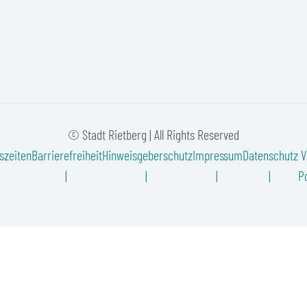
© Stadt Rietberg | All Rights Reserved
szeiten
Barrierefreiheit
Hinweisgeberschutz
Impressum
Datenschutz
V
Po