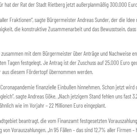
für hat der Rat der Stadt Rietberg jetzt außerplanmäßig 300.000 Euro 
aller Fraktionen“, sagte Bürgermeister Andreas Sunder, der die Idee 
Einigkeit, die konstruktive Zusammenarbeit und das Bewusstsein, dass 
er zusammen mit dem Bürgermeister über Anträge und Nachweise en
ten Tagen festgelegt. Je Antrag ist der Zuschuss auf 25.000 Euro ged
er aus diesem Fördertopf übernommen werden.
r Coronapandemie finanzielle Einbußen hinnehmen. Schon jetzt wird 
leich“, sagte Andreas Göke. „Nach jetzigem Stand fehlen uns fast 3
hnlich wie im Vorjahr – 22 Millionen Euro eingeplant.
adtgebiet beantragt, die vom Finanzamt festgesetzten Vorauszahl
g von Vorauszahlungen. „In 95 Fällen – das sind 12,7% aller Firmen 