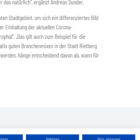
 das natürlich“, ergänzt Andreas Sunder.
n Stadtgebiet, um sich ein differenziertes Bild
er Einhaltung der aktuellen Corona-
phal“. „Das gilt auch zum Beispiel für die
lativ guten Branchenmixes in der Stadt Rietberg
en werden, hänge entscheidend davon ab, wann für
tieren
Ablehnen
Nein, anpassen