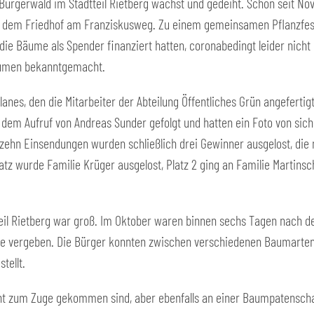
 Bürgerwald im Stadtteil Rietberg wächst und gedeiht. Schon seit 
n dem Friedhof am Franziskusweg. Zu einem gemeinsamen Pflanzfes
die Bäume als Spender finanziert hatten, coronabedingt leider nicht
äumen bekanntgemacht.
nes, den die Mitarbeiter der Abteilung Öffentliches Grün angefertigt
dem Aufruf von Andreas Sunder gefolgt und hatten ein Foto von si
ehn Einsendungen wurden schließlich drei Gewinner ausgelost, die 
atz wurde Familie Krüger ausgelost, Platz 2 ging an Familie Martins
eil Rietberg war groß. Im Oktober waren binnen sechs Tagen nach de
äume vergeben. Die Bürger konnten zwischen verschiedenen Baumarten
tellt.
cht zum Zuge gekommen sind, aber ebenfalls an einer Baumpatenschaf