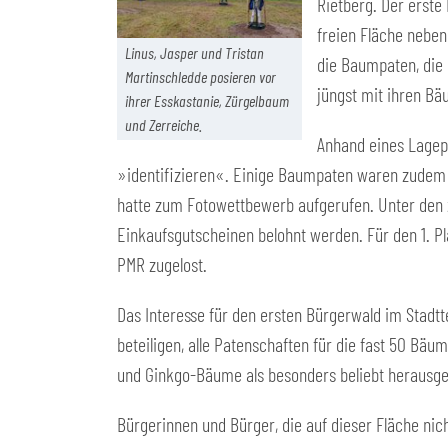
Rietberg. Der erste
freien Fläche nebe
Linus, Jasper und Tristan
die Baumpaten, die 
Martinschledde posieren vor
jüngst mit ihren B
ihrer Esskastanie, Zürgelbaum
und Zerreiche.
Anhand eines Lagepla
»identifizieren«. Einige Baumpaten waren zudem 
hatte zum Fotowettbewerb aufgerufen. Unter den z
Einkaufsgutscheinen belohnt werden. Für den 1. Pl
PMR zugelost.
Das Interesse für den ersten Bürgerwald im Stadtt
beteiligen, alle Patenschaften für die fast 50 B
und Ginkgo-Bäume als besonders beliebt herausges
Bürgerinnen und Bürger, die auf dieser Fläche ni