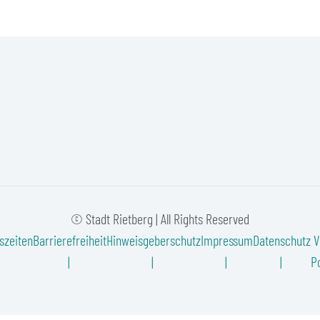
© Stadt Rietberg | All Rights Reserved
szeiten
Barrierefreiheit
Hinweisgeberschutz
Impressum
Datenschutz
V
Po