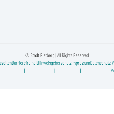
© Stadt Rietberg | All Rights Reserved
szeiten
Barrierefreiheit
Hinweisgeberschutz
Impressum
Datenschutz
V
Po