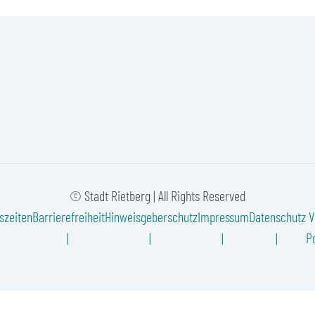
© Stadt Rietberg | All Rights Reserved
szeiten
Barrierefreiheit
Hinweisgeberschutz
Impressum
Datenschutz
V
Po