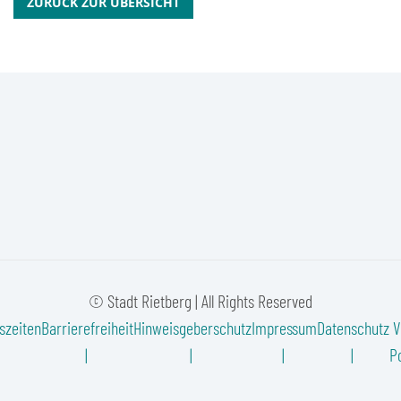
ZURÜCK ZUR ÜBERSICHT
© Stadt Rietberg | All Rights Reserved
szeiten
Barrierefreiheit
Hinweisgeberschutz
Impressum
Datenschutz
V
Po