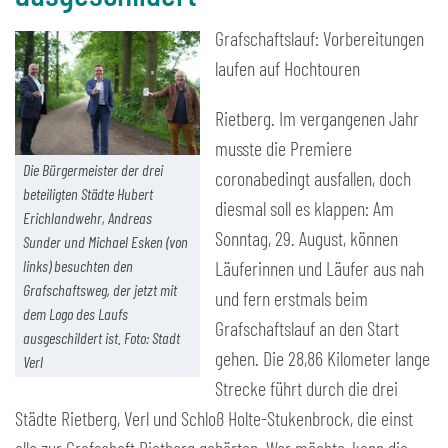
Grafschaftslauf: Vorbereitungen
laufen auf Hochtouren
Rietberg. Im vergangenen Jahr
musste die Premiere
Die Bürgermeister der drei
coronabedingt ausfallen, doch
beteiligten Städte Hubert
diesmal soll es klappen: Am
Erichlandwehr, Andreas
Sonntag, 29. August, können
Sunder und Michael Esken (von
links) besuchten den
Läuferinnen und Läufer aus nah
Grafschaftsweg, der jetzt mit
und fern erstmals beim
dem Logo des Laufs
Grafschaftslauf an den Start
ausgeschildert ist. Foto: Stadt
gehen. Die 28,86 Kilometer lange
Verl
Strecke führt durch die drei
Städte Rietberg, Verl und Schloß Holte-Stukenbrock, die einst