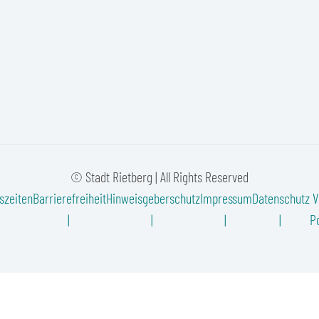
© Stadt Rietberg | All Rights Reserved
szeiten
Barrierefreiheit
Hinweisgeberschutz
Impressum
Datenschutz
V
Po