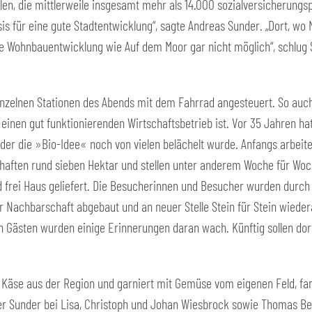
elen, die mittlerweile insgesamt mehr als 14.000 sozialversicherungs
asis für eine gute Stadtentwicklung“, sagte Andreas Sunder. „Dort, w
ne Wohnbauentwicklung wie Auf dem Moor gar nicht möglich“, schlu
einzelnen Stationen des Abends mit dem Fahrrad angesteuert. So auc
 einen gut funktionierenden Wirtschaftsbetrieb ist. Vor 35 Jahren 
 der die »Bio-Idee« noch von vielen belächelt wurde. Anfangs arbeite
rtschaften rund sieben Hektar und stellen unter anderem Woche für Wo
rei Haus geliefert. Die Besucherinnen und Besucher wurden durch d
r Nachbarschaft abgebaut und an neuer Stelle Stein für Stein wiede
en Gästen wurden einige Erinnerungen daran wach. Künftig sollen dort
d Käse aus der Region und garniert mit Gemüse vom eigenen Feld, fa
 Sunder bei Lisa, Christoph und Johan Wiesbrock sowie Thomas Bern