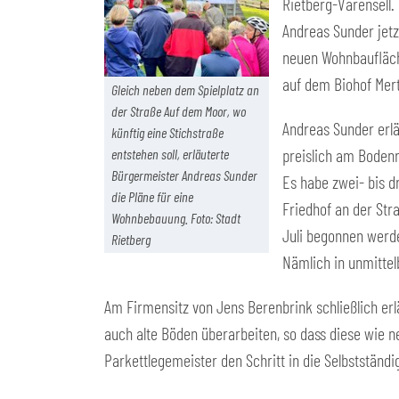
Rietberg-Varensell.
Andreas Sunder jetz
neuen Wohnbaufläch
auf dem Biohof Mer
Gleich neben dem Spielplatz an
der Straße Auf dem Moor, wo
Andreas Sunder erlä
künftig eine Stichstraße
preislich am Boden
entstehen soll, erläuterte
Bürgermeister Andreas Sunder
Es habe zwei- bis 
die Pläne für eine
Friedhof an der Str
Wohnbebauung. Foto: Stadt
Juli begonnen werden
Rietberg
Nämlich in unmitte
Am Firmensitz von Jens Berenbrink schließlich erl
auch alte Böden überarbeiten, so dass diese wie n
Parkettlegemeister den Schritt in die Selbstständ