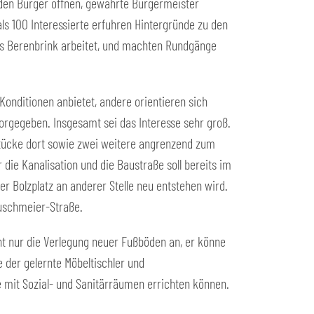
 jeden Bürger öffnen, gewährte Bürgermeister
als 100 Interessierte erfuhren Hintergründe zu den
ns Berenbrink arbeitet, und machten Rundgänge
Konditionen anbietet, andere orientieren sich
rgegeben. Insgesamt sei das Interesse sehr groß.
stücke dort sowie zwei weitere angrenzend zum
die Kanalisation und die Baustraße soll bereits im
er Bolzplatz an anderer Stelle neu entstehen wird.
Buschmeier-Straße.
ht nur die Verlegung neuer Fußböden an, er könne
 der gelernte Möbeltischler und
le mit Sozial- und Sanitärräumen errichten können.