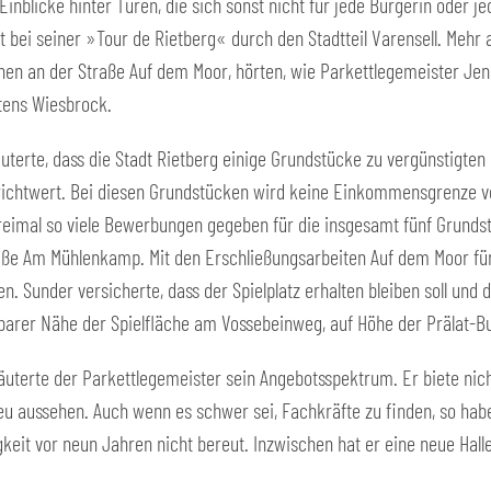
 Einblicke hinter Türen, die sich sonst nicht für jede Bürgerin oder
t bei seiner »Tour de Rietberg« durch den Stadtteil Varensell. Mehr 
en an der Straße Auf dem Moor, hörten, wie Parkettlegemeister Je
tens Wiesbrock.
uterte, dass die Stadt Rietberg einige Grundstücke zu vergünstigten 
richtwert. Bei diesen Grundstücken wird keine Einkommensgrenze vo
dreimal so viele Bewerbungen gegeben für die insgesamt fünf Grund
aße Am Mühlenkamp. Mit den Erschließungsarbeiten Auf dem Moor für 
. Sunder versicherte, dass der Spielplatz erhalten bleiben soll und d
lbarer Nähe der Spielfläche am Vossebeinweg, auf Höhe der Prälat-
äuterte der Parkettlegemeister sein Angebotsspektrum. Er biete nic
eu aussehen. Auch wenn es schwer sei, Fachkräfte zu finden, so habe
igkeit vor neun Jahren nicht bereut. Inzwischen hat er eine neue Hal