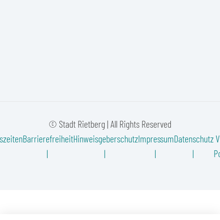
© Stadt Rietberg | All Rights Reserved
szeiten
Barrierefreiheit
Hinweisgeberschutz
Impressum
Datenschutz
V
Po