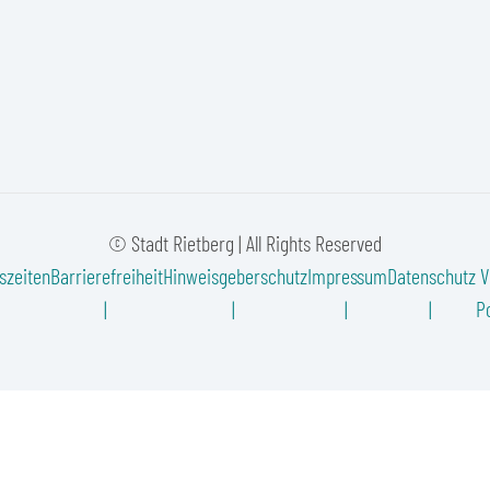
© Stadt Rietberg | All Rights Reserved
szeiten
Barrierefreiheit
Hinweisgeberschutz
Impressum
Datenschutz
V
Po