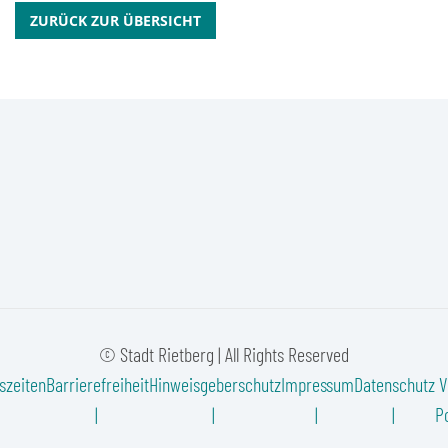
ZURÜCK ZUR ÜBERSICHT
© Stadt Rietberg | All Rights Reserved
szeiten
Barrierefreiheit
Hinweisgeberschutz
Impressum
Datenschutz
V
Po