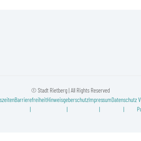
© Stadt Rietberg | All Rights Reserved
szeiten
Barrierefreiheit
Hinweisgeberschutz
Impressum
Datenschutz
V
Po