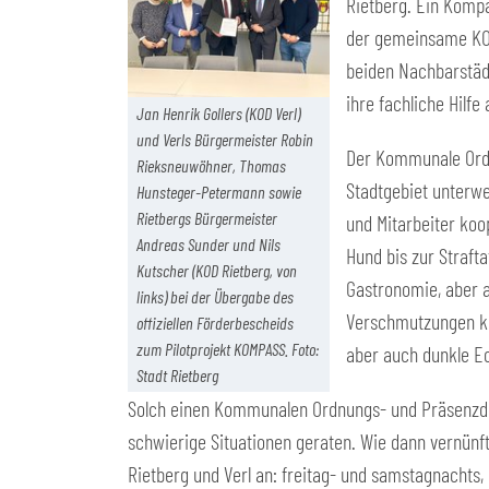
Rietberg. Ein Kompa
der gemeinsame KOMP
beiden Nachbarstäd
ihre fachliche Hilf
Jan Henrik Gollers (KOD Verl)
und Verls Bürgermeister Robin
Der Kommunale Ordn
Rieksneuwöhner, Thomas
Stadtgebiet unterwe
Hunsteger-Petermann sowie
Rietbergs Bürgermeister
und Mitarbeiter ko
Andreas Sunder und Nils
Hund bis zur Straft
Kutscher (KOD Rietberg, von
Gastronomie, aber 
links) bei der Übergabe des
Verschmutzungen ko
offiziellen Förderbescheids
zum Pilotprojekt KOMPASS. Foto:
aber auch dunkle E
Stadt Rietberg
Solch einen Kommunalen Ordnungs- und Präsenzdiens
schwierige Situationen geraten. Wie dann vernünf
Rietberg und Verl an: freitag- und samstagnachts,