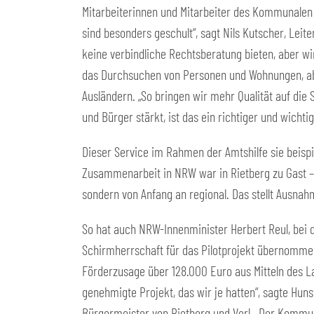
Mitarbeiterinnen und Mitarbeiter des Kommunalen 
sind besonders geschult“, sagt Nils Kutscher, Lei
keine verbindliche Rechtsberatung bieten, aber w
das Durchsuchen von Personen und Wohnungen, ab
Ausländern. „So bringen wir mehr Qualität auf die
und Bürger stärkt, ist das ein richtiger und wichtig
Dieser Service im Rahmen der Amtshilfe sie beis
Zusammenarbeit in NRW war in Rietberg zu Gast – u
sondern von Anfang an regional. Das stellt Ausna
So hat auch NRW-Innenminister Herbert Reul, bei
Schirmherrschaft für das Pilotprojekt übernommen
Förderzusage über 128.000 Euro aus Mitteln des L
genehmigte Projekt, das wir je hatten“, sagte Hu
Bürgermeister von Rietberg und Verl. „Der Kommun