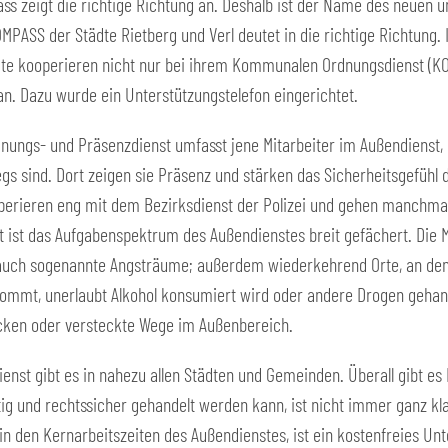
ss zeigt die richtige Richtung an. Deshalb ist der Name des neuen 
ASS der Städte Rietberg und Verl deutet in die richtige Richtung.
te kooperieren nicht nur bei ihrem Kommunalen Ordnungsdienst (K
e an. Dazu wurde ein Unterstützungstelefon eingerichtet.
ungs- und Präsenzdienst umfasst jene Mitarbeiter im Außendienst, 
gs sind. Dort zeigen sie Präsenz und stärken das Sicherheitsgefühl 
operieren eng mit dem Bezirksdienst der Polizei und gehen manchma
at ist das Aufgabenspektrum des Außendienstes breit gefächert. Die 
auch sogenannte Angsträume; außerdem wiederkehrend Orte, an de
mmt, unerlaubt Alkohol konsumiert wird oder andere Drogen gehan
cken oder versteckte Wege im Außenbereich.
t gibt es in nahezu allen Städten und Gemeinden. Überall gibt es Mit
tig und rechtssicher gehandelt werden kann, ist nicht immer ganz kl
 in den Kernarbeitszeiten des Außendienstes, ist ein kostenfreies Un