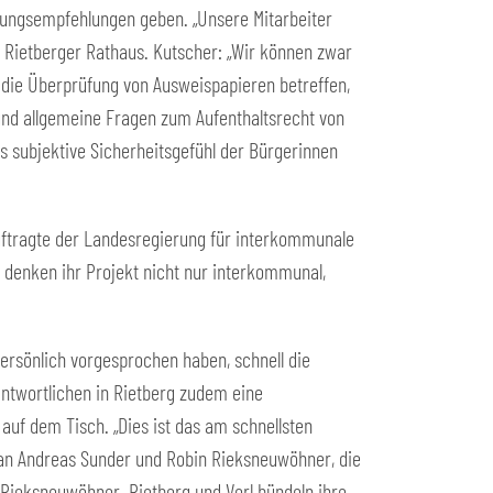
lungsempfehlungen geben. „Unsere Mitarbeiter
im Rietberger Rathaus. Kutscher: „Wir können zwar
 die Überprüfung von Ausweispapieren betreffen,
d allgemeine Fragen zum Aufenthaltsrecht von
as subjektive Sicherheitsgefühl der Bürgerinnen
uftragte der Landesregierung für interkommunale
e denken ihr Projekt nicht nur interkommunal,
rsönlich vorgesprochen haben, schnell die
ntwortlichen in Rietberg zudem eine
uf dem Tisch. „Dies ist das am schnellsten
 an Andreas Sunder und Robin Rieksneuwöhner, die
 Rieksneuwöhner. Rietberg und Verl bündeln ihre