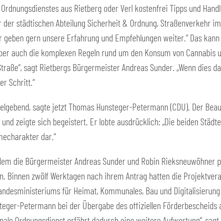
Ordnungsdienstes aus Rietberg oder Verl kostenfrei Tipps und Hand
ter der städtischen Abteilung Sicherheit & Ordnung, Straßenverkehr 
ir geben gern unsere Erfahrung und Empfehlungen weiter.“ Das kann
er auch die komplexen Regeln rund um den Konsum von Cannabis un
 Straße“, sagt Rietbergs Bürgermeister Andreas Sunder. „Wenn dies d
er Schritt.“
pielgebend, sagte jetzt Thomas Hunsteger-Petermann (CDU). Der Bea
nd zeigte sich begeistert. Er lobte ausdrücklich: „Die beiden Städt
hmecharakter dar.“
 dem die Bürgermeister Andreas Sunder und Robin Rieksneuwöhner pe
. Binnen zwölf Werktagen nach ihrem Antrag hatten die Projektvera
andesministeriums für Heimat, Kommunales, Bau und Digitalisierung a
nsteger-Petermann bei der Übergabe des offiziellen Förderbescheids
ale Ordnungsdienst erfährt dadurch eine weitere Aufwertung“, sagt