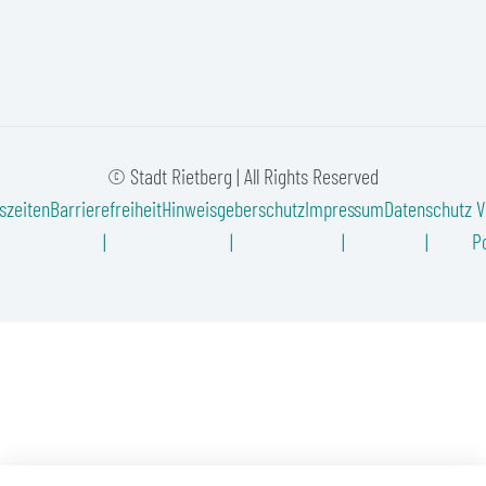
© Stadt Rietberg | All Rights Reserved
szeiten
Barrierefreiheit
Hinweisgeberschutz
Impressum
Datenschutz
V
Po