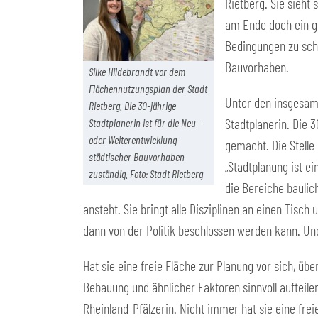
Rietberg. Sie sieht
am Ende doch ein g
Bedingungen zu scha
Bauvorhaben.
Silke Hildebrandt vor dem
Flächennutzungsplan der Stadt
Unter den insgesamt
Rietberg. Die 30-jährige
Stadtplanerin. Die 
Stadtplanerin ist für die Neu-
oder Weiterentwicklung
gemacht. Die Stelle 
städtischer Bauvorhaben
„Stadtplanung ist ei
zuständig. Foto: Stadt Rietberg
die Bereiche baulic
ansteht. Sie bringt alle Disziplinen an einen Tisc
dann von der Politik beschlossen werden kann. Un
Hat sie eine freie Fläche zur Planung vor sich, ü
Bebauung und ähnlicher Faktoren sinnvoll aufteilen 
Rheinland-Pfälzerin. Nicht immer hat sie eine fr