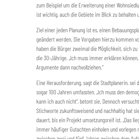
zum Beispiel um die Erweiterung einer Wohnsiedlun
ist wichtig, auch die Gebiete im Blick zu behalten 
Ziel einer jeden Planung ist es, einen Bebauungspl
geändert werden. Die Vorgaben hierzu kommen von d
haben die Bürger zweimal die Möglichkeit, sich zu 
die 30-Jährige. „Ich muss immer erklären können,
Argumente dann nachvollziehen.“
Eine Herausforderung, sagt die Stadtplanerin, sei d
sogar 100 Jahren umfassten. „Ich muss den demogr
kann ich auch nicht“, betont sie. Dennoch versucht
Stichworte zukunftsweisend und nachhaltig hat sie
dauert, bis ein Projekt umsetzungsreif ist. „Das li
immer häufiger Gutachten einholen und vorlegen m
zwischen zwei und fünf Jahren zwischen dem Aufste