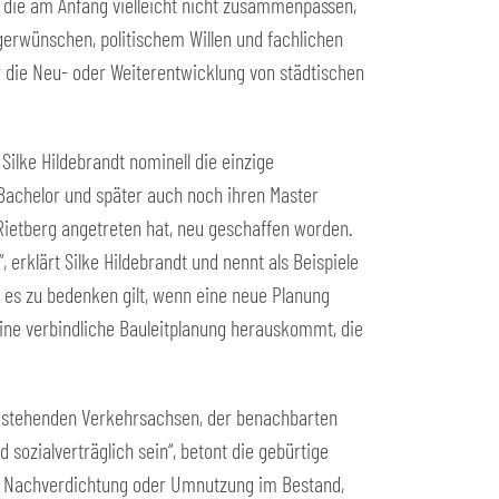
, die am Anfang vielleicht nicht zusammenpassen,
erwünschen, politischem Willen und fachlichen
ür die Neu- oder Weiterentwicklung von städtischen
Silke Hildebrandt nominell die einzige
 Bachelor und später auch noch ihren Master
t Rietberg angetreten hat, neu geschaffen worden.
 erklärt Silke Hildebrandt und nennt als Beispiele
e es zu bedenken gilt, wenn eine neue Planung
 eine verbindliche Bauleitplanung herauskommt, die
r bestehenden Verkehrsachsen, der benachbarten
 sozialverträglich sein“, betont die gebürtige
ine Nachverdichtung oder Umnutzung im Bestand,