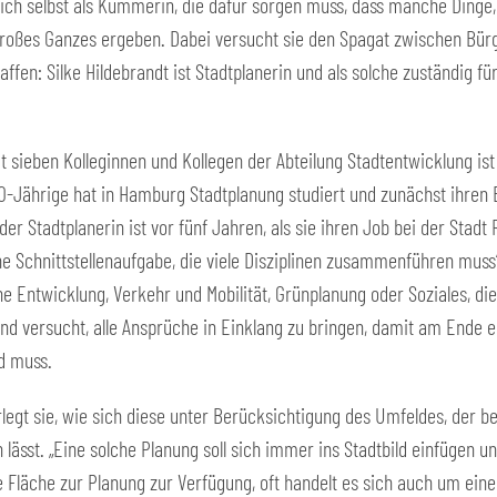
 sich selbst als Kümmerin, die dafür sorgen muss, dass manche Dinge
roßes Ganzes ergeben. Dabei versucht sie den Spagat zwischen Bürg
ffen: Silke Hildebrandt ist Stadtplanerin und als solche zuständig f
 sieben Kolleginnen und Kollegen der Abteilung Stadtentwicklung ist 
30-Jährige hat in Hamburg Stadtplanung studiert und zunächst ihren
der Stadtplanerin ist vor fünf Jahren, als sie ihren Job bei der Stad
ne Schnittstellenaufgabe, die viele Disziplinen zusammenführen muss“,
he Entwicklung, Verkehr und Mobilität, Grünplanung oder Soziales, di
h und versucht, alle Ansprüche in Einklang zu bringen, damit am Ende
d muss.
berlegt sie, wie sich diese unter Berücksichtigung des Umfeldes, de
lässt. „Eine solche Planung soll sich immer ins Stadtbild einfügen und
eie Fläche zur Planung zur Verfügung, oft handelt es sich auch um e