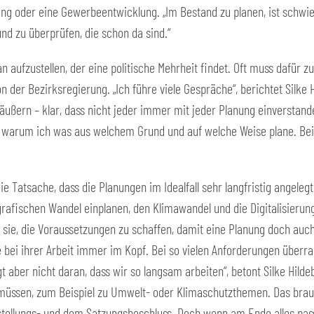
g oder eine Gewerbeentwicklung. „Im Bestand zu planen, ist schwieri
und zu überprüfen, die schon da sind.“
an aufzustellen, der eine politische Mehrheit findet. Oft muss dafür
er Bezirksregierung. „Ich führe viele Gespräche“, berichtet Silke H
äußern – klar, dass nicht jeder immer mit jeder Planung einverstande
 warum ich was aus welchem Grund und auf welche Weise plane. Bei 
ie Tatsache, dass die Planungen im Idealfall sehr langfristig angeleg
afischen Wandel einplanen, den Klimawandel und die Digitalisierung 
 sie, die Voraussetzungen zu schaffen, damit eine Planung doch auch 
 bei ihrer Arbeit immer im Kopf. Bei so vielen Anforderungen überr
egt aber nicht daran, dass wir so langsam arbeiten“, betont Silke Hilde
üssen, zum Beispiel zu Umwelt- oder Klimaschutzthemen. Das braucht
llungs- und dem Satzungsbeschluss. Doch wenn am Ende alles passt, 