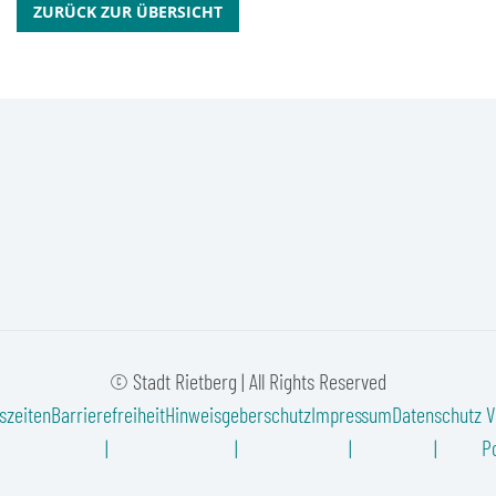
ZURÜCK ZUR ÜBERSICHT
© Stadt Rietberg | All Rights Reserved
szeiten
Barrierefreiheit
Hinweisgeberschutz
Impressum
Datenschutz
V
Po