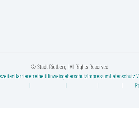
© Stadt Rietberg | All Rights Reserved
szeiten
Barrierefreiheit
Hinweisgeberschutz
Impressum
Datenschutz
V
Po