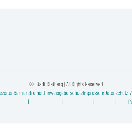
© Stadt Rietberg | All Rights Reserved
szeiten
Barrierefreiheit
Hinweisgeberschutz
Impressum
Datenschutz
V
Po