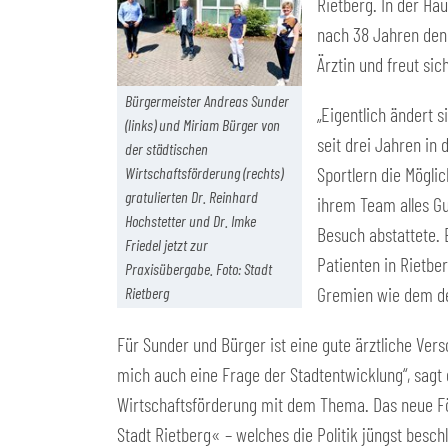
Rietberg. In der Ha
nach 38 Jahren den 
Ärztin und freut sic
Bürgermeister Andreas Sunder
„Eigentlich ändert s
(links) und Miriam Bürger von
seit drei Jahren in 
der städtischen
Sportlern die Mögli
Wirtschaftsförderung (rechts)
gratulierten Dr. Reinhard
ihrem Team alles Gu
Hochstetter und Dr. Imke
Besuch abstattete. E
Friedel jetzt zur
Patienten in Rietbe
Praxisübergabe. Foto: Stadt
Gremien wie dem de
Rietberg
Für Sunder und Bürger ist eine gute ärztliche Ver
mich auch eine Frage der Stadtentwicklung“, sagt
Wirtschaftsförderung mit dem Thema. Das neue För
Stadt Rietberg« – welches die Politik jüngst besch