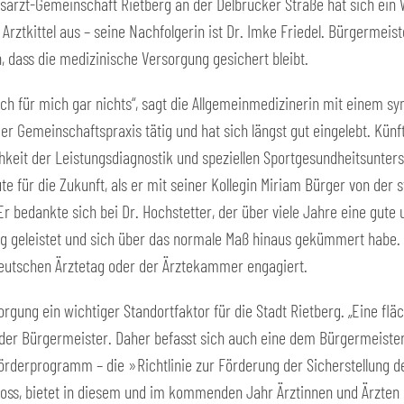
usarzt-Gemeinschaft Rietberg an der Delbrücker Straße hat sich ein W
Arztkittel aus – seine Nachfolgerin ist Dr. Imke Friedel. Bürgermeist
h, dass die medizinische Versorgung gesichert bleibt.
ich für mich gar nichts“, sagt die Allgemeinmedizinerin mit einem sy
der Gemeinschaftspraxis tätig und hat sich längst gut eingelebt. Künf
chkeit der Leistungsdiagnostik und speziellen Sportgesundheitsunte
te für die Zukunft, als er mit seiner Kollegin Miriam Bürger von der
r bedankte sich bei Dr. Hochstetter, der über viele Jahre eine gute 
rg geleistet und sich über das normale Maß hinaus gekümmert habe.
utschen Ärztetag oder der Ärztekammer engagiert.
sorgung ein wichtiger Standortfaktor für die Stadt Rietberg. „Eine f
 der Bürgermeister. Daher befasst sich auch eine dem Bürgermeister
derprogramm – die »Richtlinie zur Förderung der Sicherstellung de
loss, bietet in diesem und im kommenden Jahr Ärztinnen und Ärzten ei