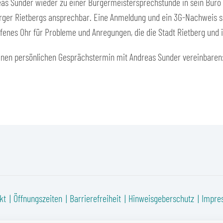
eas Sunder wieder zu einer Bürgermeistersprechstunde in sein Büro ei
ürger Rietbergs ansprechbar. Eine Anmeldung und ein 3G-Nachweis sin
enes Ohr für Probleme und Anregungen, die die Stadt Rietberg und ih
inen persönlichen Gesprächstermin mit Andreas Sunder vereinbaren: 
kt
Öffnungszeiten
Barrierefreiheit
Hinweisgeberschutz
Impre