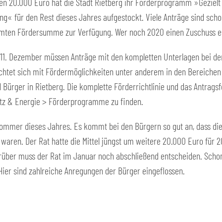
ren 20.000 Euro hat die Stadt Rietberg ihr Förderprogramm »Gezielt
g« für den Rest dieses Jahres aufgestockt. Viele Anträge sind sch
amten Fördersumme zur Verfügung. Wer noch 2020 einen Zuschuss erha
 11. Dezember müssen Anträge mit den kompletten Unterlagen bei de
htet sich mit Fördermöglichkeiten unter anderem in den Bereichen 
 Bürger in Rietberg. Die komplette Förderrichtlinie und das Antragsfo
tz & Energie > Förderprogramme zu finden.
ommer dieses Jahres. Es kommt bei den Bürgern so gut an, dass di
waren. Der Rat hatte die Mittel jüngst um weitere 20.000 Euro für 2
über muss der Rat im Januar noch abschließend entscheiden. Schon j
Hier sind zahlreiche Anregungen der Bürger eingeflossen.