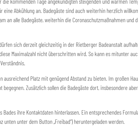
für die kommenden Tage angekündigten steigenden und warmen Temper
r eine Abkühlung an. Badegäste sind auch weiterhin herzlich willko
 an alle Badegäste, weiterhin die Coronaschutzmaßnahmen und d
ürfen sich derzeit gleichzeitig in der Rietberger Badeanstalt aufhal
 diese Maximalzahl nicht überschritten wird. So kann es mitunter a
 Verständnis.
ten ausreichend Platz mit genügend Abstand zu bieten. Im großen 
ht begegnen. Zusätzlich sollen die Badegäste dort, insbesondere abe
s Bades ihre Kontaktdaten hinterlassen. Ein entsprechendes Formular
anz unten unter dem Button „Freibad“) heruntergeladen werden.