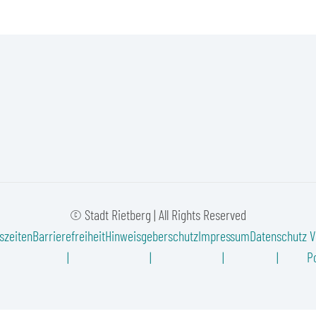
© Stadt Rietberg | All Rights Reserved
szeiten
Barrierefreiheit
Hinweisgeberschutz
Impressum
Datenschutz
V
Po