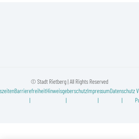
© Stadt Rietberg | All Rights Reserved
szeiten
Barrierefreiheit
Hinweisgeberschutz
Impressum
Datenschutz
V
Po