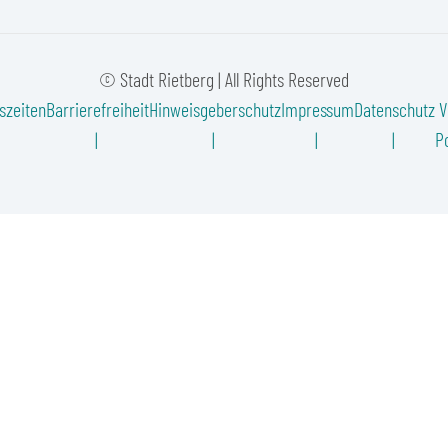
© Stadt Rietberg | All Rights Reserved
szeiten
Barrierefreiheit
Hinweisgeberschutz
Impressum
Datenschutz
V
Po