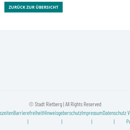
ZURÜCK ZUR ÜBERSICHT
© Stadt Rietberg | All Rights Reserved
szeiten
Barrierefreiheit
Hinweisgeberschutz
Impressum
Datenschutz
V
Po