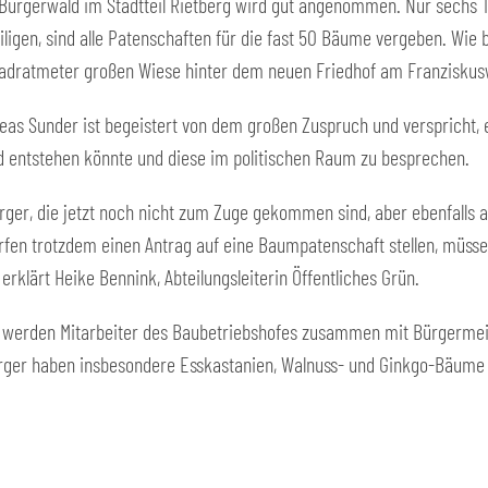
 Bürgerwald im Stadtteil Rietberg wird gut angenommen. Nur sechs 
eiligen, sind alle Patenschaften für die fast 50 Bäume vergeben. Wie
adratmeter großen Wiese hinter dem neuen Friedhof am Franziskus
as Sunder ist begeistert von dem großen Zuspruch und verspricht, ei
d entstehen könnte und diese im politischen Raum zu besprechen.
rger, die jetzt noch nicht zum Zuge gekommen sind, aber ebenfalls
dürfen trotzdem einen Antrag auf eine Baumpatenschaft stellen, müss
, erklärt Heike Bennink, Abteilungsleiterin Öffentliches Grün.
, werden Mitarbeiter des Baubetriebshofes zusammen mit Bürgermeis
rger haben insbesondere Esskastanien, Walnuss- und Ginkgo-Bäume