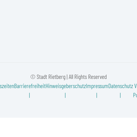
© Stadt Rietberg | All Rights Reserved
szeiten
Barrierefreiheit
Hinweisgeberschutz
Impressum
Datenschutz
V
Po