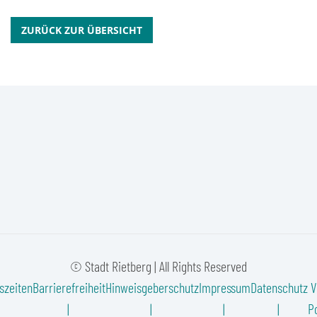
ZURÜCK ZUR ÜBERSICHT
© Stadt Rietberg | All Rights Reserved
szeiten
Barrierefreiheit
Hinweisgeberschutz
Impressum
Datenschutz
V
Po