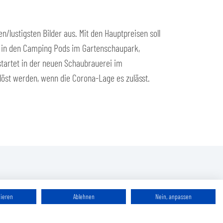
lustigsten Bilder aus. Mit den Hauptpreisen soll
en in den Camping Pods im Gartenschaupark,
startet in der neuen Schaubrauerei im
elöst werden, wenn die Corona-Lage es zulässt.
tieren
Ablehnen
Nein, anpassen
ssum
Datenschutz
Virtuelle Poststelle
Sitemap