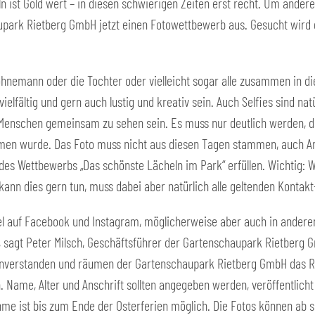
ln ist Gold wert – in diesen schwierigen Zeiten erst recht. Um ander
aupark Rietberg GmbH jetzt einen Fotowettbewerb aus. Gesucht wird
hnemann oder die Tochter oder vielleicht sogar alle zusammen in die 
ielfältig und gern auch lustig und kreativ sein. Auch Selfies sind n
Menschen gemeinsam zu sehen sein. Es muss nur deutlich werden, d
en wurde. Das Foto muss nicht aus diesen Tagen stammen, auch Arc
 des Wettbewerbs „Das schönste Lächeln im Park“ erfüllen. Wichtig: 
kann dies gern tun, muss dabei aber natürlich alle geltenden Kontakt
iel auf Facebook und Instagram, möglicherweise aber auch in andere
“, sagt Peter Milsch, Geschäftsführer der Gartenschaupark Rietberg G
 einverstanden und räumen der Gartenschaupark Rietberg GmbH das R
n. Name, Alter und Anschrift sollten angegeben werden, veröffentlic
hme ist bis zum Ende der Osterferien möglich. Die Fotos können ab sof