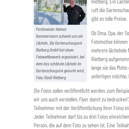
Rietberg. Ein Läche
ruft die Gartensch
gibt es tolle Preise.
Parkmeister Helmut
Ob Oma, Opa, der So
Kammermann schenkt uns ein
Fotomotive können v
Lächeln. Die Gartenschaupark
mehrere lächelnde 
Rietberg GmbH hat einen
Fotowettbewerb organisiert, bei
Rietberg aufgenomm
dem das schönste Lächeln im
lange sie das Motto
Gartenschaupark gesucht wird.
anfertigen möchte, 
Foto: Stadt Rietberg
Die Fotos sollen veröffentlicht werden, zum Beisp
wir uns auch vorstellen, Flyer damit zu bedrucken
Teilnehmer mit der Veröffentlichung ihrer Fotos
Jeder Teilnehmer darf bis zu drei Fotos einreiche
Person, die auf dem Foto zu sehen ist. Eine Teilna