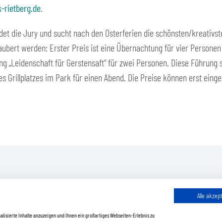
-rietberg.de
.
 die Jury und sucht nach den Osterferien die schönsten/kreativsten/
aubert werden: Erster Preis ist eine Übernachtung für vier Person
ung „Leidenschaft für Gerstensaft“ für zwei Personen. Diese Führung 
es Grillplatzes im Park für einen Abend. Die Preise können erst eing
Alle akzep
lisierte Inhalte anzuzeigen und Ihnen ein großartiges Webseiten-Erlebnis zu
kt
Öffnungszeiten
Barrierefreiheit
Hinweisgeberschutz
Impre