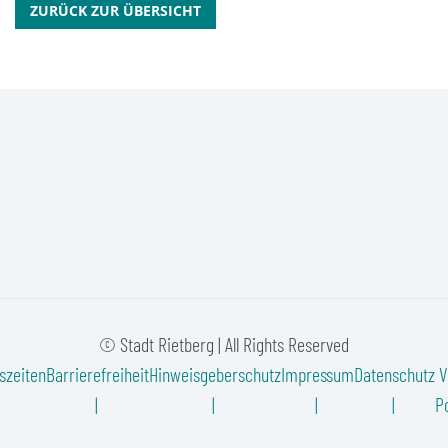
ZURÜCK ZUR ÜBERSICHT
© Stadt Rietberg | All Rights Reserved
szeiten
Barrierefreiheit
Hinweisgeberschutz
Impressum
Datenschutz
V
Po