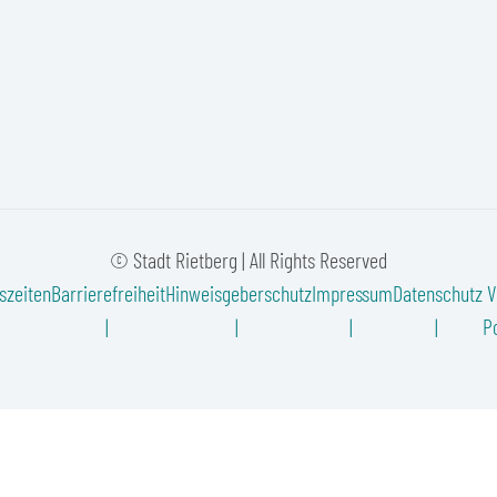
© Stadt Rietberg | All Rights Reserved
szeiten
Barrierefreiheit
Hinweisgeberschutz
Impressum
Datenschutz
V
Po