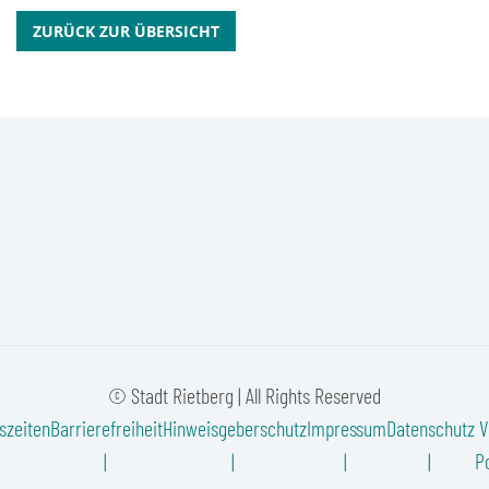
ZURÜCK ZUR ÜBERSICHT
© Stadt Rietberg | All Rights Reserved
szeiten
Barrierefreiheit
Hinweisgeberschutz
Impressum
Datenschutz
V
Po