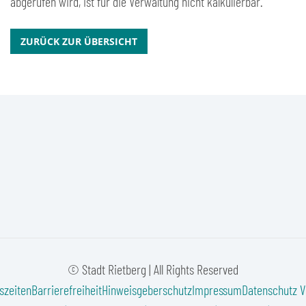
abgerufen wird, ist für die Verwaltung nicht kalkulierbar.
ZURÜCK ZUR ÜBERSICHT
© Stadt Rietberg | All Rights Reserved
szeiten
Barrierefreiheit
Hinweisgeberschutz
Impressum
Datenschutz
V