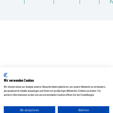
Po
Wir verwenden Cookies
Wir können diese zur Analyse unserer Besucherdaten platzieren, um unsere Webseite zu verbessern,
personalisierte Inhalte anzuzeigen und Ihnen ein großartiges Webseiten-Erlebnis zu bieten. Für
weitere Informationen zu den von uns verwendeten Cookies öffnen Sie die Einstellungen.
Alle akzeptieren
Ablehnen