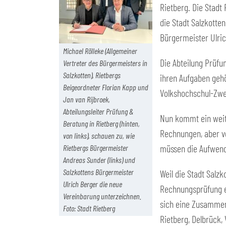
Rietberg. Die Stadt
die Stadt Salzkott
Bürgermeister Ulric
Michael Rölleke (Allgemeiner
Die Abteilung Prüfu
Vertreter des Bürgermeisters in
Salzkotten), Rietbergs
ihren Aufgaben gehö
Beigeordneter Florian Kapp und
Volkshochschul-Zwe
Jan van Rijbroek,
Abteilungsleiter Prüfung &
Nun kommt ein weite
Beratung in Rietberg (hinten,
Rechnungen, aber vo
von links), schauen zu, wie
müssen die Aufwendu
Rietbergs Bürgermeister
Andreas Sunder (links) und
Salzkottens Bürgermeister
Weil die Stadt Salzk
Ulrich Berger die neue
Rechnungsprüfung ei
Vereinbarung unterzeichnen.
sich eine Zusammena
Foto: Stadt Rietberg
Rietberg, Delbrück, 