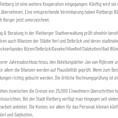
 Rietberg ist eine weitere Kooperation eingegangen: Künftig wird sie
en übernehmen. Eine entsprechende Vereinbarung haben Rietbergs B
h Berger jetzt unterzeichnet.
ng & Beratung in der Rietberger Stadtverwaltung prüft ohnehin berei
ren auch Bilanzen der Städte Verl und Delbrück und deren stadtnahe
ckverbandes Büren/Delbrück/Geseke/Hövelhof/Salzkotten/Bad Wünn
rer Jahresabschluss hinzu, den Abteilungsleiter Jan van Rijbroek u
r allem die Bilanzen werden auf Plausibilität geprüft. Wenn zum Beis
ngen richtig gebucht werden. Die örtliche Rechnungsprüfung ist ei
otten inzwischen die Grenze von 25.000 Einwohnern überschritten hat,
nzurichten. Bei der Stadt Rietberg verfügt man hingegen seit viele
rbeit anbietet. Die Kosten, vor allem für das Personal, können kün
Verl und Salzkotten.