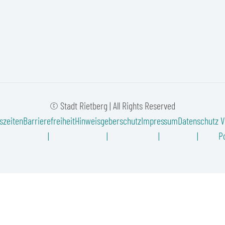
© Stadt Rietberg | All Rights Reserved
szeiten
Barrierefreiheit
Hinweisgeberschutz
Impressum
Datenschutz
V
Po