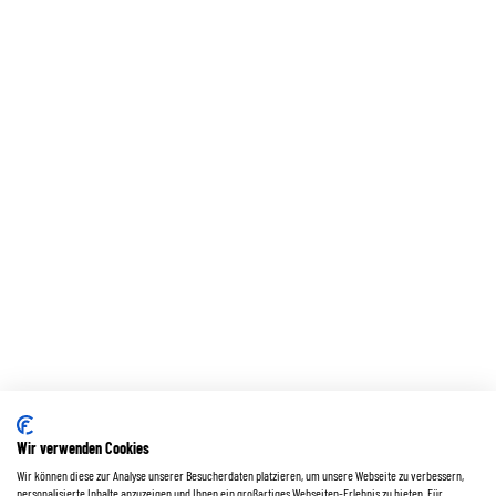
Wir verwenden Cookies
Wir können diese zur Analyse unserer Besucherdaten platzieren, um unsere Webseite zu verbessern,
personalisierte Inhalte anzuzeigen und Ihnen ein großartiges Webseiten-Erlebnis zu bieten. Für