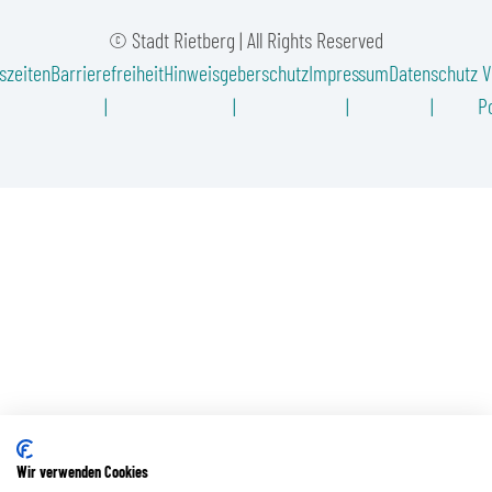
© Stadt Rietberg | All Rights Reserved
szeiten
Barrierefreiheit
Hinweisgeberschutz
Impressum
Datenschutz
V
Po
Wir verwenden Cookies